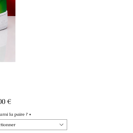
Prix
00 €
rni la paire ?
*
ctionner