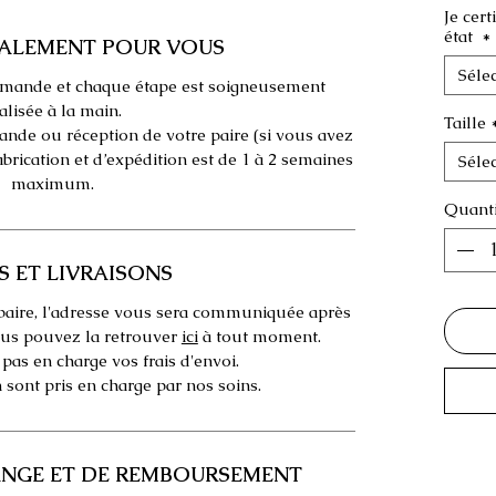
Je cert
état
*
IALEMENT POUR VOUS
Séle
 demande et chaque étape est soigneusement
alisée à la main.
Taille
nde ou réception de votre paire (si vous avez
fabrication et d’expédition est de 1 à 2 semaines
Séle
maximum.
Quanti
S ET LIVRAISONS
 paire, l'adresse vous sera communiquée après
us pouvez la retrouver
ici
à tout moment.
as en charge vos frais d'envoi.
n sont pris en charge par nos soins.
ANGE ET DE REMBOURSEMENT