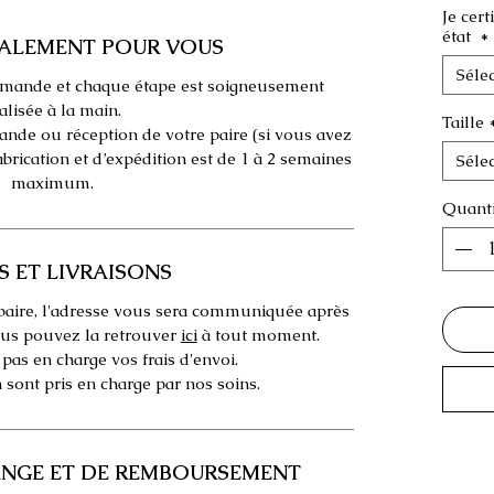
Je cert
état
*
IALEMENT POUR VOUS
Séle
 demande et chaque étape est soigneusement
alisée à la main.
Taille
nde ou réception de votre paire (si vous avez
fabrication et d’expédition est de 1 à 2 semaines
Séle
maximum.
Quanti
S ET LIVRAISONS
 paire, l'adresse vous sera communiquée après
us pouvez la retrouver
ici
à tout moment.
as en charge vos frais d'envoi.
n sont pris en charge par nos soins.
ANGE ET DE REMBOURSEMENT